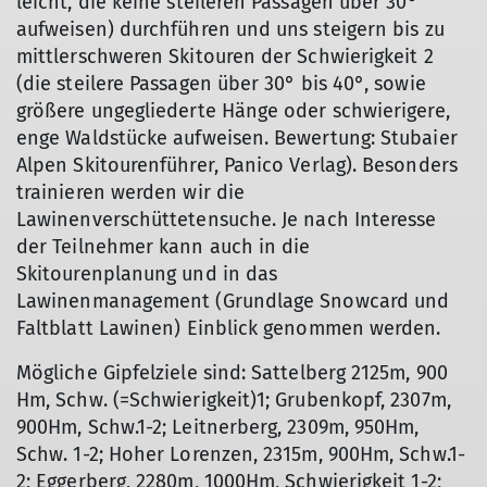
leicht, die keine steileren Passagen über 30°
aufweisen) durchführen und uns steigern bis zu
mittlerschweren Skitouren der Schwierigkeit 2
(die steilere Passagen über 30° bis 40°, sowie
größere ungegliederte Hänge oder schwierigere,
enge Waldstücke aufweisen. Bewertung: Stubaier
Alpen Skitourenführer, Panico Verlag). Besonders
trainieren werden wir die
Lawinenverschüttetensuche. Je nach Interesse
der Teilnehmer kann auch in die
Skitourenplanung und in das
Lawinenmanagement (Grundlage Snowcard und
Faltblatt Lawinen) Einblick genommen werden.
Mögliche Gipfelziele sind: Sattelberg 2125m, 900
Hm, Schw. (=Schwierigkeit)1; Grubenkopf, 2307m,
900Hm, Schw.1-2; Leitnerberg, 2309m, 950Hm,
Schw. 1-2; Hoher Lorenzen, 2315m, 900Hm, Schw.1-
2; Eggerberg, 2280m, 1000Hm, Schwierigkeit 1-2;