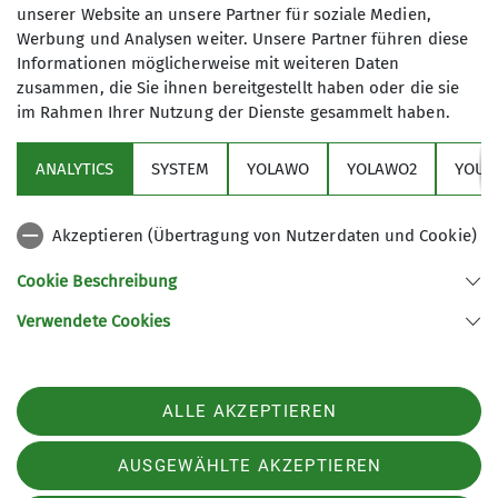
unserer Website an unsere Partner für soziale Medien,
Training ein wichtiger Bestandteil und
Werbung und Analysen weiter. Unsere Partner führen diese
wird regelmäßig geübt.
Informationen möglicherweise mit weiteren Daten
zusammen, die Sie ihnen bereitgestellt haben oder die sie
Du bist ein guter Skifahrer und
im Rahmen Ihrer Nutzung der Dienste gesammelt haben.
Aktuelles
möchtest das Skibergsteigen mal
probieren? Dann wende Dich an
ANALYTICS
SYSTEM
YOLAWO
YOLAWO2
YOUT
Sektion
Bernd Rescheleit um eine Gelegenheit
im Mittelgebirge oder im Alpenraum
Akzeptieren (Übertragung von Nutzerdaten und Cookie)
abzustimmen um Deine „Freeride-
Service
Tauglichkeit“ abzuschätzen. Außerdem
Cookie Beschreibung
kannst du Hinweise zur Ausrüstung
Verwendete Cookies
bekommen.
Sektion Dortmund des Deutschen Alpenvereins e.V.
Das Trainerteam unserer Sektion
Märkische Str. 50
44141 Dortmund
bietet regelmäßig Skitouren/
Telefon +4923116866
ALLE AKZEPTIEREN
Skibergsteigen für DAV-Mitglieder an.
Touren, wie Einführungs-, Übungs-,
Kontakt
AUSGEWÄHLTE AKZEPTIEREN
Trainings- oder Ausbildungstouren,