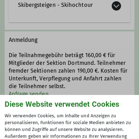
Qualifikationen
Skibergsteigen - Skihochtour
Trainer*in C Skibergsteigen
Im Gegensatz zum Pisten-Skifahren
Fachübungsleiter*in Skilauf
bzw. dem alpinen Skilauf steigen wir
Anmeldung
mit Fellen an den Skiern, oder dem
Snowboard auf und bewegen uns bei
Die Teilnahmegebühr beträgt 160,00 € für
Ämter
guten Bedingungen fast
Mitglieder der Sektion Dortmund. Teilnehmer
ausschließlich im pistenlosen Gebirge.
fremder Sektionen zahlen 190,00 €. Kosten für
Leiter Skibergsteigen
Dabei kann es aufgrund der immer
Unterkunft, Verpflegung und Anfahrt zahlen
wärmer werdenden Winter passieren,
die Teilnehmer selbst.
Referent Wege
dass man im unteren Bereich der Tour
Anfrage senden
keinen Schnee mehr vorfindet und
Diese Website verwendet Cookies
dieser Bereich mit den Skiern am
Maximale Teilnehmeranzahl
Rucksack überbrückt wird.
Wir verwenden Cookies, um Inhalte und Anzeigen zu
personalisieren, Funktionen für soziale Medien anbieten zu
6
können und Zugriffe auf unsere Website zu analysieren.
Auf jeder unserer Touren ist „LVS“
Außerdem geben wir Informationen zu Ihrer Verwendung
(Lawinen-Verschütteten-Such)-