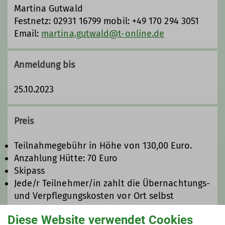
Aktivitäten in den nahegelegenen
Martina Gutwald
Wintersportgebieten. Der Skirefresher
Festnetz: 02931 16799 mobil: +49 170 294 3051
als Tagesveranstaltung im Sauerland
Email:
martina.gutwald@t-online.de
bereichert die Palette. Dort und
ebenso in Kühtai finden Treffen
Anmeldung bis
unseres Lehrteams statt.
25.10.2023
Wir sind eng vernetzt mit unseren
Fachübungsleitenden aus der Gruppe
„Skibergsteigen“ und daraus ergeben
Preis
sich mitunter kombinierte Touren. Im
Rahmen der Weißen Woche gibt es
Teilnahmegebühr in Höhe von 130,00 Euro.
zusätzlich die Möglichkeiten zum
Anzahlung Hütte: 70 Euro
Winterwanderrodeln und
Skipass
Schneeschuhgehen mit unseren
Jede/r Teilnehmer/in zahlt die Übernachtungs-
Guides.
und Verpflegungskosten vor Ort selbst
Wenn Du Teil unseres Teams werden
Diese Website verwendet Cookies