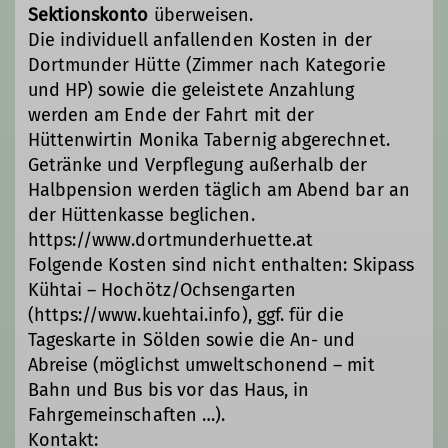
Schulferien an, um möglichst vielen
Sektionskonto
überweisen.
Bedürfnissen entgegenzukommen. Ob
Die individuell anfallenden Kosten in der
große Schneesportreise für alle - von
Dortmunder Hütte (Zimmer nach Kategorie
Einzelreisenden bis zu Familien und
und HP) sowie die geleistete Anzahlung
generationenübergreifend – oder
werden am Ende der Fahrt mit der
kleiner Explorer-Gruppe: für jeden
Hüttenwirtin Monika Tabernig abgerechnet.
Geschmack ist etwas zu finden.
Getränke und Verpflegung außerhalb der
Dabei geht es beim Skiopening im
Halbpension werden täglich am Abend bar an
Dezember und der Weißen Woche im
der Hüttenkasse beglichen.
Januar zum renovierten Dortmunder
https://www.dortmunderhuette.at
Haus nach Kühtai in unsere
Folgende Kosten sind nicht enthalten: Skipass
sektionseigene Alpenvereinshütte.
Kühtai – Hochötz/Ochsengarten
Aber auch die Dresdner Hütte am
(https://www.kuehtai.info), ggf. für die
Stubaier Gletscher oder andere
Tageskarte in Sölden sowie die An- und
Unterkünfte sind in unserem Portfolio.
Abreise (möglichst umweltschonend – mit
Beispielsweise nutzt der JDAV unsere
Bahn und Bus bis vor das Haus, in
Sauerlandhütte in Bruchhausen als
Fahrgemeinschaften …).
Ausgangspunkt für skisportliche
Kontakt: