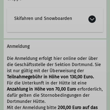
Skifahren und Snowboarden
Unsere Angebote richten sich an alle
Schneesportbegeisterten egal ob
Anmeldung
Anfänger, Fortgeschrittene oder
Könner. Wir sehen uns meistens in
Die Anmeldung erfolgt hier online oder über
den Wintermonaten, weil es Schnee
die Geschäftsstelle der Sektion Dortmund. Sie
unter unseren Sportgeräten braucht.
ist nur gültig mit der Überweisung der
Ansprechbar sind wir
Teilnahmegebühr in Höhe von 130,00 Euro.
selbstverständlich während des
Für die Unterkunft in der Hütte ist eine
gesamten Jahres!
Anzahlung in Höhe von 70,00 Euro
erforderlich,
dafür gelten die Stornobedingungen der
Wir bieten verschiedene Fahrten
Dortmunder Hütte.
innerhalb und außerhalb der
Mit der Anmeldung bitte
200,00 Euro auf das