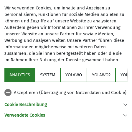
möchtest oder Fragen und
Maximale Teilnehmeranzahl
Wir verwenden Cookies, um Inhalte und Anzeigen zu
Anregungen zu unseren Fahrten hast,
personalisieren, Funktionen für soziale Medien anbieten zu
kannst Du Dich gerne mit unserer
16
können und Zugriffe auf unsere Website zu analysieren.
Fachreferentin Martina Gutwald in
Außerdem geben wir Informationen zu Ihrer Verwendung
Verbindung setzen.
unserer Website an unsere Partner für soziale Medien,
Wir sehen uns am Berg!
Werbung und Analysen weiter. Unsere Partner führen diese
Informationen möglicherweise mit weiteren Daten
zusammen, die Sie ihnen bereitgestellt haben oder die sie
Details
im Rahmen Ihrer Nutzung der Dienste gesammelt haben.
Aktuelles
ANALYTICS
SYSTEM
YOLAWO
YOLAWO2
YOUT
Sektion
Akzeptieren (Übertragung von Nutzerdaten und Cookie)
Service
Cookie Beschreibung
Verwendete Cookies
Sektion Dortmund des Deutschen Alpenvereins e.V.
Märkische Str. 50
44141 Dortmund