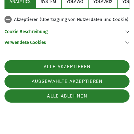
ANALYTICS
SYSTEM
YOLAWO
YOLAWO2
YOUT
Dortmund).
Akzeptieren (Übertragung von Nutzerdaten und Cookie)
Exklusiv: Bis zu 70 % Rabatt auf Artikel der
Cookie Beschreibung
aktuellen Herbst/Winter-Kollektion (Ski &
Verwendete Cookies
Snowboard, Wandern, Klettern, Urban Outdoor).
Mustergrößen:
– Männer: M
ALLE AKZEPTIEREN
– Frauen: S
AUSGEWÄHLTE AKZEPTIEREN
ALLE ABLEHNEN
Aktuelles
Sektion