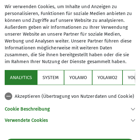
Kanälen!
Wir verwenden Cookies, um Inhalte und Anzeigen zu
personalisieren, Funktionen für soziale Medien anbieten zu
können und Zugriffe auf unsere Website zu analysieren.
Außerdem geben wir Informationen zu Ihrer Verwendung
zu den Teilnahmebedingungen
unserer Website an unsere Partner für soziale Medien,
Werbung und Analysen weiter. Unsere Partner führen diese
Informationen möglicherweise mit weiteren Daten
zusammen, die Sie ihnen bereitgestellt haben oder die sie
im Rahmen Ihrer Nutzung der Dienste gesammelt haben.
ANALYTICS
SYSTEM
YOLAWO
YOLAWO2
YOUT
Um alle aktuellen Angebote einzusehen und
direkt buchen zu können, stimmt bitte der
Akzeptieren (Übertragung von Nutzerdaten und Cookie)
Nutzung unseres neuen, benutzerfreundlichen
Buchungstools Yolawo zu.
Cookie Beschreibung
Verwendete Cookies