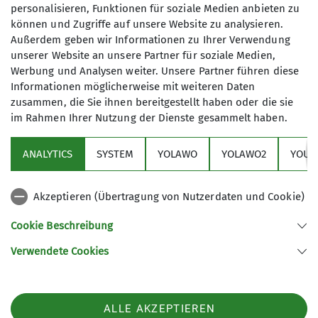
personalisieren, Funktionen für soziale Medien anbieten zu
20
können und Zugriffe auf unsere Website zu analysieren.
Außerdem geben wir Informationen zu Ihrer Verwendung
unserer Website an unsere Partner für soziale Medien,
Werbung und Analysen weiter. Unsere Partner führen diese
Informationen möglicherweise mit weiteren Daten
zusammen, die Sie ihnen bereitgestellt haben oder die sie
im Rahmen Ihrer Nutzung der Dienste gesammelt haben.
Aktuelles
ANALYTICS
SYSTEM
YOLAWO
YOLAWO2
YOUT
Sektion
Akzeptieren (Übertragung von Nutzerdaten und Cookie)
Service
Cookie Beschreibung
Verwendete Cookies
Sektion Dortmund des Deutschen Alpenvereins e.V.
Märkische Str. 50
44141 Dortmund
Telefon +4923116866
ALLE AKZEPTIEREN