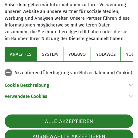
Workshops
und
Expertenvorträge
,
Außerdem geben wir Informationen zu Ihrer Verwendung
unserer Website an unsere Partner für soziale Medien,
haben wir im
Programm
. Es wird auch
Werbung und Analysen weiter. Unsere Partner führen diese
einen regelmäßiger
Bike-
Informationen möglicherweise mit weiteren Daten
Treff
organisiert.
zusammen, die Sie ihnen bereitgestellt haben oder die sie
Was uns wichtig ist
im Rahmen Ihrer Nutzung der Dienste gesammelt haben.
Aktuelles
Bei all unseren Veranstaltungen geht
ANALYTICS
SYSTEM
YOLAWO
YOLAWO2
YOUT
es uns darum gemeinsam mit einer
Sektion
Gruppe von Gleichgesinnten
auf dem
Bike die Natur zu erleben. Aus diesem
Akzeptieren (Übertragung von Nutzerdaten und Cookie)
Service
Grund legen wir auch großen Wert auf
Cookie Beschreibung
den
Respekt vor der Natur
, in der wir
uns bewegen.
Verwendete Cookies
Sektion Dortmund des Deutschen Alpenvereins e.V.
Ein freundschaftlicher und offener
Märkische Str. 50
Austausch ist uns wichtig, deswegen
44141 Dortmund
nehmen wir bei unseren
Telefon +4923116866
ALLE AKZEPTIEREN
Veranstaltungen
Rücksicht auf die
Kontakt
individuellen Bedürfnisse
in der
AUSGEWÄHLTE AKZEPTIEREN