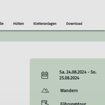
lie
Hütten
Kletteranlagen
Download
Sektionssport
Erfahrungsberichte
Dortmunder Haus
Kletterturm
Sektionsheft
Deine Ansprechpartner
Ehrenamtbörse
Wintersport
Sa. 24.08.2024 - So.
25.08.2024
Wandern
Führungstour