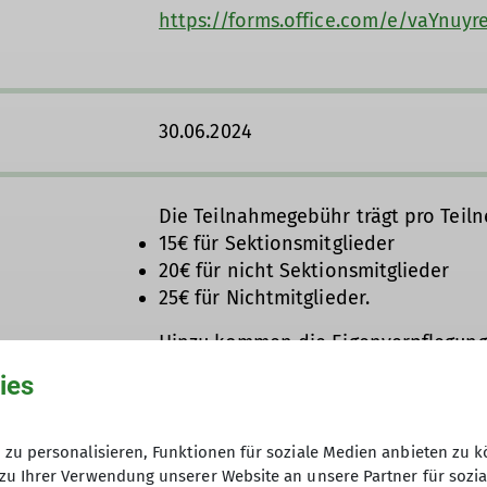
https://forms.office.com/e/vaYnuyr
r leichte Bergwanderungen bis hin zu spannenden Me
Wanderherz ist etwas dabei!
urch die beiden integrierten Gruppen „Goldstein“ und 
 unterwegs – denn draußen sein tut gut! Sollte eine T
30.06.2024
müssen, informieren wir euch natürlich rechtzeitig.
geswanderungen unsere eigene Rucksackverpflegung mi
rlich nicht nein.
Die Teilnahmegebühr trägt pro Teil
ierte, die den Anforderungen der jeweiligen Tour gewa
15€ für Sektionsmitglieder
20€ für nicht Sektionsmitglieder
Freude an der Bewegung, Gemeinschaft erleben, frisch
25€ für Nichtmitglieder.
 Spaß unterwegs! Wo immer möglich, nutzen wir umwelt
Hinzu kommen die Eigenverpflegungs
 denn gemeinsam unterwegs sein beginnt oft schon be
Anreisekosten. Mit der Zahlung und 
 wir freuen uns auf dich.
ies
Geschäftsstelle wird die Anmeldung 
zu personalisieren, Funktionen für soziale Medien anbieten zu k
zu Ihrer Verwendung unserer Website an unsere Partner für sozi
12