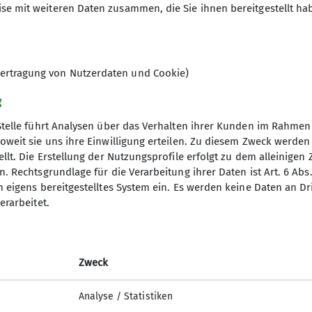
se mit weiteren Daten zusammen, die Sie ihnen bereitgestellt ha
ertragung von Nutzerdaten und Cookie)
g
Stelle führt Analysen über das Verhalten ihrer Kunden im Rahmen
oweit sie uns ihre Einwilligung erteilen. Zu diesem Zweck werde
llt. Die Erstellung der Nutzungsprofile erfolgt zu dem alleinigen 
ion
Service
. Rechtsgrundlage für die Verarbeitung ihrer Daten ist Art. 6 Abs. 
n eigens bereitgestelltes System ein. Es werden keine Daten an D
s Brett
Alpiner-Sicherheits-Service
erarbeitet.
Bergwetter
Moobly - Mitfahrzentrale des DAV
Gratis übernachten auf DAV Hütten - 
Zweck
on sexualisierter Gewalt
Nacht fürs Klima!
Analyse / Statistiken