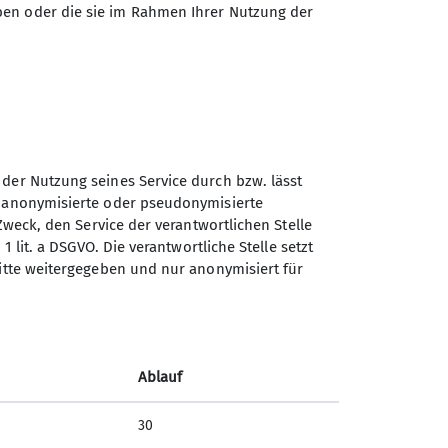
ben oder die sie im Rahmen Ihrer Nutzung der
 der Nutzung seines Service durch bzw. lässt
n anonymisierte oder pseudonymisierte
Sektion Dortmund des
Zweck, den Service der verantwortlichen Stelle
Deutschen Alpenvereins e.V.
1 lit. a DSGVO. Die verantwortliche Stelle setzt
ritte weitergegeben und nur anonymisiert für
Märkische Str. 50
44141 Dortmund
Telefon +4923116866
Freie
Ablauf
Kontakt
30