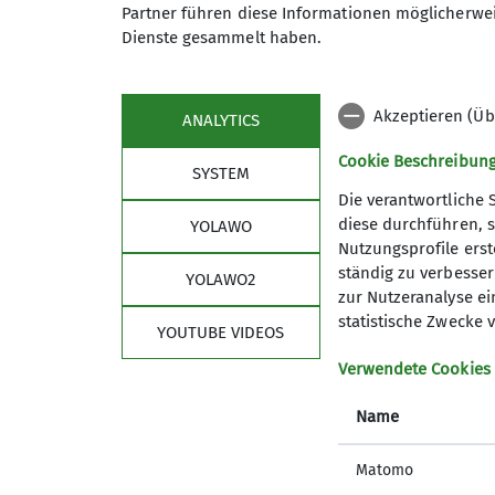
Partner führen diese Informationen möglicherwei
Dienste gesammelt haben.
Akzeptieren (Üb
ANALYTICS
Cookie Beschreibun
SYSTEM
Die verantwortliche 
diese durchführen, s
YOLAWO
Nutzungsprofile erste
Aktuelles
Sekt
ständig zu verbessern
YOLAWO2
zur Nutzeranalyse ei
Newsletter
Schwarze
statistische Zwecke v
YOUTUBE VIDEOS
Presse
Partner
Spenden
Verwendete Cookies
Satzung
Name
Präventi
Shop
Matomo