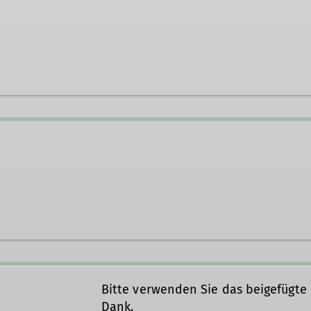
-dortmund.de
Ämter
Leiter Wandergruppe
s zu sein – ganz ohne Wettkampfgedanken, dafür mit
s genau richtig!
Bitte verwenden Sie das beigefügte 
abhängige und bunt gemischte Wandergruppe, die geme
Dank.
Tourenbegleiter*innen bieten ein abwechslungsreich