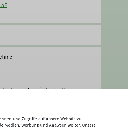
ewE
hrtagestouren mit
„Draußenzeit“, die zusätzlichen
our aus Sicherheitsgründen mal
t – aber wenn sich eine gemütliche
nehmer
chsen sind, sind herzlich
e Luft tanken, respektvoller Umgang
freundlich den ÖPNV. Alternativ
kosten und die individuellen
i der Anreise.
der Bestätigungsmail von der
verbindlich.
önnen und Zugriffe auf unsere Website zu
ale Medien, Werbung und Analysen weiter. Unsere