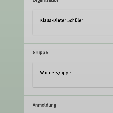
Organisation
Klaus-Dieter Schüler
klaus-dieter.schueler@dav
Gruppe
Qualifikationen
Wandergruppe
Trainer*in C Bergwandern
Du liebst es, draußen unterweg
Erlebnissen? Dann bist du bei un
Anmeldung
Wir sind eine offene, altersun
erlebt. Unsere ehrenamtlichen 