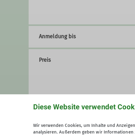
Spaziergängen im Flachland übe
Hüttenübernachtung – für jedes 
Bereichert wird unser Angebot d
Impulse setzen.
Wir sind (fast) bei jedem Wetter
Anmeldung bis
abgesagt oder angepasst werden 
In der Regel bringen wir bei Ta
Einkehr anbietet, sagen wir natü
Preis
Alle DAV-Mitglieder und Interess
eingeladen mitzukommen.
Was uns besonders wichtig ist: 
mit der Natur – und jede Menge
bilden wir Fahrgemeinschaften –
Lust bekommen? Dann komm mit -
Diese Website verwendet Cook
Wir verwenden Cookies, um Inhalte und Anzeigen 
analysieren. Außerdem geben wir Informationen 
Maximale Teilnehmeranzahl