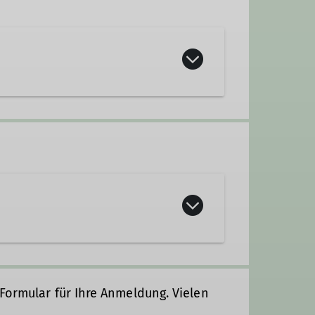
 netten Menschen und schönen
Formular für Ihre Anmeldung. Vielen
insam die Natur genießt und aktiv
es Programm: von entspannten