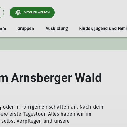
MITGLIED WERDEN
amm
Gruppen
Ausbildung
Kinder, Jugend und Fami
Ansprechpartner
Die Gruppen unserer Jugend
MTB
Porträts
Wandern
Berichte
im Arnsberger Wald
g oder in Fahrgemeinschaften an. Nach dem
ere erste Tagestour. Alles haben wir im
 selbst verpflegen und unsere