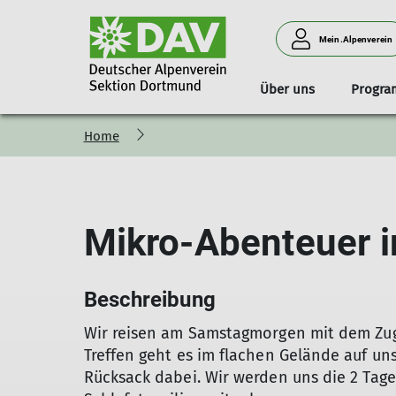
Mein.Alpenverein
Über uns
Progr
Home
Mitglied werden
Bergtouren
Unser Programm
Geschäftstelle
Trainer*in werden
Sauerlandhütte
Sektionszentrum
Klettern
Fun-Klettercup
Mikro-Abenteuer 
Beschreibung
Wir reisen am Samstagmorgen mit dem Zu
Treffen geht es im flachen Gelände auf uns
Rücksack dabei. Wir werden uns die 2 Tage