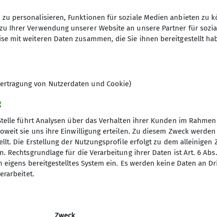
Anmeldung per E-Mail an
klausdiete
zu personalisieren, Funktionen für soziale Medien anbieten zu k
zu Ihrer Verwendung unserer Website an unsere Partner für sozi
Sektionsapp
se mit weiteren Daten zusammen, die Sie ihnen bereitgestellt ha
ertragung von Nutzerdaten und Cookie)
g
Stelle führt Analysen über das Verhalten ihrer Kunden im Rahmen
oweit sie uns ihre Einwilligung erteilen. Zu diesem Zweck werde
llt. Die Erstellung der Nutzungsprofile erfolgt zu dem alleinigen 
ion
Service
. Rechtsgrundlage für die Verarbeitung ihrer Daten ist Art. 6 Abs. 
n eigens bereitgestelltes System ein. Es werden keine Daten an D
s Brett
Alpiner-Sicherheits-Service
erarbeitet.
Bergwetter
Moobly - Mitfahrzentrale des DAV
Gratis übernachten auf DAV Hütten - 
Zweck