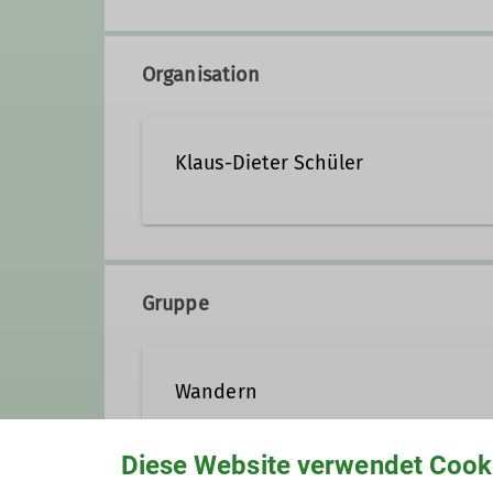
Organisation
Klaus-Dieter Schüler
klaus-dieter.schueler@dav
Gruppe
Qualifikationen
Wandern
Trainer*in C Bergwandern
Diese Website verwendet Cook