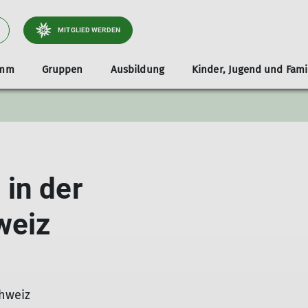
MITGLIED WERDEN
amm
Gruppen
Ausbildung
Kinder, Jugend und Fami
Ansprechpartner
Die Gruppen unserer Jugend
MTB
Porträts
Wandern
Berichte
in der
weiz
hweiz