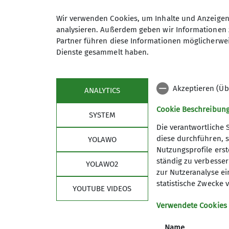
Anmeldung
Wir verwenden Cookies, um Inhalte und Anzeigen 
analysieren. Außerdem geben wir Informationen 
Partner führen diese Informationen möglicherwei
Dienste gesammelt haben.
Akzeptieren (Üb
ANALYTICS
Cookie Beschreibun
SYSTEM
Die verantwortliche 
diese durchführen, s
YOLAWO
Nutzungsprofile erste
Aktuelles
Sekt
ständig zu verbessern
YOLAWO2
zur Nutzeranalyse ei
Newsletter
Schwarze
statistische Zwecke v
YOUTUBE VIDEOS
Presse
Partner
Spenden
Verwendete Cookies
Satzung
Name