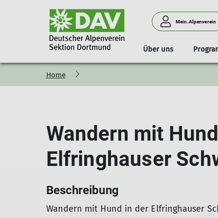
Mein.Alpenverein
Über uns
Progr
Home
Mitglied werden
Bergtouren
Unser Programm
Geschäftstelle
Trainer*in werden
Sauerlandhütte
Sektionszentrum
Klettern
Fun-Klettercup
Wandern mit Hund 
Elfringhauser Sch
Beschreibung
Wandern mit Hund in der Elfringhauser Sc