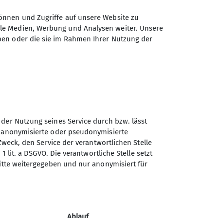
r.schueler@freenet.de
oder mit der
önnen und Zugriffe auf unsere Website zu
ale Medien, Werbung und Analysen weiter. Unsere
ben oder die sie im Rahmen Ihrer Nutzung der
 der Nutzung seines Service durch bzw. lässt
n anonymisierte oder pseudonymisierte
Sektion Dortmund des
Zweck, den Service der verantwortlichen Stelle
Deutschen Alpenvereins e.V.
1 lit. a DSGVO. Die verantwortliche Stelle setzt
ritte weitergegeben und nur anonymisiert für
Märkische Str. 50
44141 Dortmund
Telefon +4923116866
Freie
Ablauf