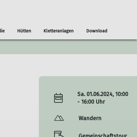
lie
Hütten
Kletteranlagen
Download
Sektionssport
Erfahrungsberichte
Dortmunder Haus
Kletterturm
Sektionsheft
Deine Ansprechpartner
Ehrenamtbörse
Wintersport
Sa. 01.06.2024, 10:00
- 16:00 Uhr
Wandern
Gemeinschaftstour