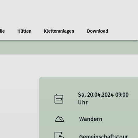
lie
Hütten
Kletteranlagen
Download
Sektionssport
Erfahrungsberichte
Dortmunder Haus
Kletterturm
Sektionsheft
Deine Ansprechpartner
Ehrenamtbörse
Wintersport
Sa. 20.04.2024 09:00
Uhr
Wandern
Gemeinschaftstour