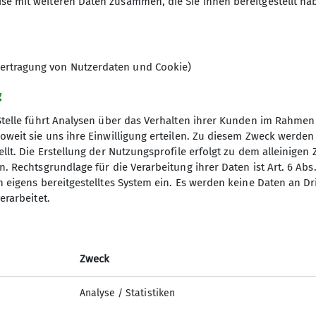
se mit weiteren Daten zusammen, die Sie ihnen bereitgestellt ha
ertragung von Nutzerdaten und Cookie)
g
Stelle führt Analysen über das Verhalten ihrer Kunden im Rahmen
oweit sie uns ihre Einwilligung erteilen. Zu diesem Zweck werde
llt. Die Erstellung der Nutzungsprofile erfolgt zu dem alleinigen 
ion
Service
. Rechtsgrundlage für die Verarbeitung ihrer Daten ist Art. 6 Abs. 
n eigens bereitgestelltes System ein. Es werden keine Daten an D
s Brett
Alpiner-Sicherheits-Service
erarbeitet.
Bergwetter
Moobly - Mitfahrzentrale des DAV
Gratis übernachten auf DAV Hütten - 
Zweck
on sexualisierter Gewalt
Nacht fürs Klima!
Analyse / Statistiken