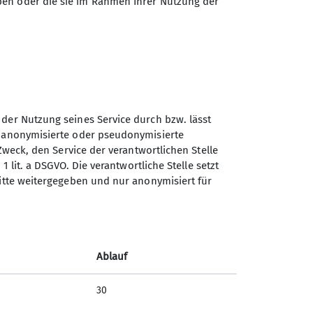
ben oder die sie im Rahmen Ihrer Nutzung der
 der Nutzung seines Service durch bzw. lässt
n anonymisierte oder pseudonymisierte
Sektion Dortmund des
Zweck, den Service der verantwortlichen Stelle
Deutschen Alpenvereins e.V.
1 lit. a DSGVO. Die verantwortliche Stelle setzt
ritte weitergegeben und nur anonymisiert für
Märkische Str. 50
44141 Dortmund
Telefon +4923116866
Freie
Ablauf
Kontakt
30