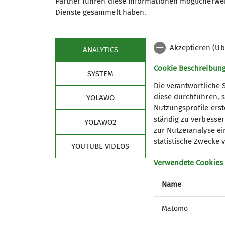
Partner führen diese Informationen möglicherwei
Dienste gesammelt haben.
Akzeptieren (Üb
ANALYTICS
Cookie Beschreibun
SYSTEM
Die verantwortliche 
diese durchführen, s
YOLAWO
Nutzungsprofile erste
Aktuelles
Sekt
ständig zu verbessern
YOLAWO2
zur Nutzeranalyse ei
Newsletter
Schwarze
statistische Zwecke v
YOUTUBE VIDEOS
Presse
Partner
Spenden
Verwendete Cookies
Satzung
Name
Präventi
Shop
Matomo