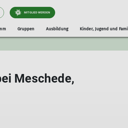
MITGLIED WERDEN
amm
Gruppen
Ausbildung
Kinder, Jugend und Fami
Ansprechpartner
Die Gruppen unserer Jugend
MTB
Porträts
Wandern
Berichte
bei Meschede,