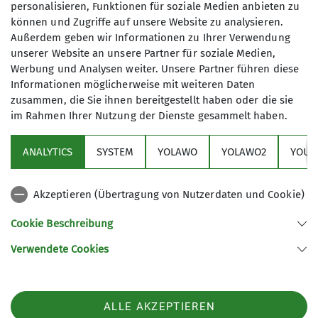
personalisieren, Funktionen für soziale Medien anbieten zu
Archiv
Ehrenamt
News
können und Zugriffe auf unsere Website zu analysieren.
Außerdem geben wir Informationen zu Ihrer Verwendung
Unsere Sektion lebt vom Ehrenamt – und wir
unserer Website an unsere Partner für soziale Medien,
Werbung und Analysen weiter. Unsere Partner führen diese
freuen uns über alle, die Lust haben, sich
Informationen möglicherweise mit weiteren Daten
einzubringen!
zusammen, die Sie ihnen bereitgestellt haben oder die sie
im Rahmen Ihrer Nutzung der Dienste gesammelt haben.
Aktuell suchen wir engagierte Menschen für
ANALYTICS
SYSTEM
YOLAWO
YOLAWO2
YOUT
folgende Aufgaben:
Akzeptieren (Übertragung von Nutzerdaten und Cookie)
Stellvertretende*r Vorsitzende*r
Referent*in IT
Cookie Beschreibung
Referent*in Vorträge sowie
Verwendete Cookies
Referent*in Sponsoring.
Wenn du Interesse hast, dich in unserer Sektion
zu engagieren oder mehr über die Aufgaben
ALLE AKZEPTIEREN
erfahren möchtest, melde dich gerne bei uns.