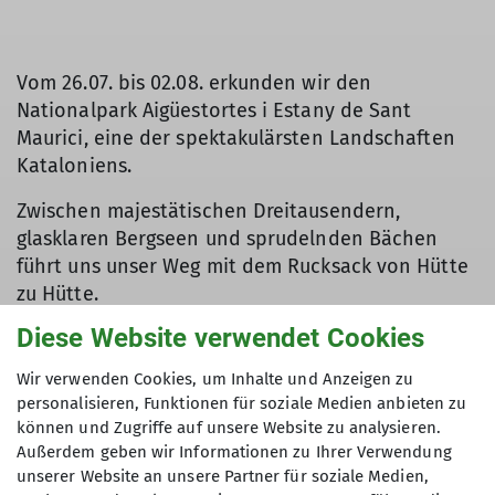
Vom 26.07. bis 02.08. erkunden wir den
Nationalpark Aigüestortes i Estany de Sant
Maurici, eine der spektakulärsten Landschaften
Kataloniens.
Zwischen majestätischen Dreitausendern,
glasklaren Bergseen und sprudelnden Bächen
führt uns unser Weg mit dem Rucksack von Hütte
zu Hütte.
Diese Website verwendet Cookies
Die abwechslungsreiche Natur, geprägt von
Wir verwenden Cookies, um Inhalte und Anzeigen zu
wilden Flüssen, grünen Tälern und rauen
personalisieren, Funktionen für soziale Medien anbieten zu
Felsformationen, macht jede Etappe zu einem
können und Zugriffe auf unsere Website zu analysieren.
Highlight.
Außerdem geben wir Informationen zu Ihrer Verwendung
unserer Website an unsere Partner für soziale Medien,