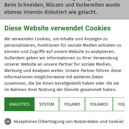
Beim Schneiden, Würzen und Vorbereiten wurde
ebenso intensiv diskutiert wie gelacht.
Ein besonderes Highlight war die musikalische
Diese Website verwendet Cookies
Begleitung durch Beate. Mit ihrem Akkordeon
sorgte sie für eine wunderbare Stimmung und
Wir verwenden Cookies, um Inhalte und Anzeigen zu
verwandelte den Abend in ein kleines Konzert,
personalisieren, Funktionen für soziale Medien anbieten zu
können und Zugriffe auf unsere Website zu analysieren.
bei dem gerne mitgesungen und geschunkelt
Außerdem geben wir Informationen zu Ihrer Verwendung
wurde.
unserer Website an unsere Partner für soziale Medien,
Werbung und Analysen weiter. Unsere Partner führen diese
Informationen möglicherweise mit weiteren Daten
zusammen, die Sie ihnen bereitgestellt haben oder die sie
im Rahmen Ihrer Nutzung der Dienste gesammelt haben.
ANALYTICS
SYSTEM
YOLAWO
YOLAWO2
YOUT
Akzeptieren (Übertragung von Nutzerdaten und Cookie)