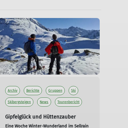
Archiv
Berichte
Gruppen
Ski
Skibergsteigen
News
Tourenbericht
Gipfelglück und Hüttenzauber
Eine Woche Winter-Wunderland im Sellrain