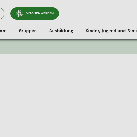
MITGLIED WERDEN
amm
Gruppen
Ausbildung
Kinder, Jugend und Fami
Ansprechpartner
Die Gruppen unserer Jugend
MTB
Porträts
Wandern
Berichte