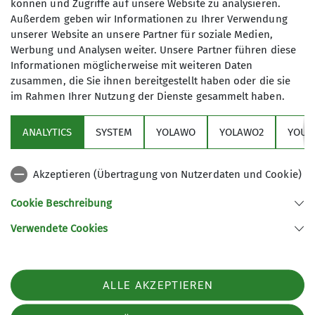
können und Zugriffe auf unsere Website zu analysieren.
Wandergruppe
Wandergruppe Goldstein
Wandern
Außerdem geben wir Informationen zu Ihrer Verwendung
unserer Website an unsere Partner für soziale Medien,
Wettkampfgruppe
Werbung und Analysen weiter. Unsere Partner führen diese
Informationen möglicherweise mit weiteren Daten
zusammen, die Sie ihnen bereitgestellt haben oder die sie
im Rahmen Ihrer Nutzung der Dienste gesammelt haben.
Aktuelles
ANALYTICS
SYSTEM
YOLAWO
YOLAWO2
YOUT
Sektion
Akzeptieren (Übertragung von Nutzerdaten und Cookie)
Service
Cookie Beschreibung
Verwendete Cookies
Sektion Dortmund des Deutschen Alpenvereins e.V.
Märkische Str. 50
44141 Dortmund
Telefon +4923116866
ALLE AKZEPTIEREN
Kontakt