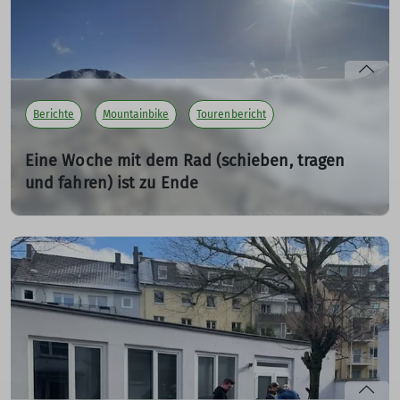
mehr erfahren
Jetzt brauchen wir dich!
Du möchtest deine Haus- oder
Lieblingsrunde mit unserer Gruppe teilen?
Dann schreib eine Mail an
florian.lindner@dav-
dortmund.de
mit allen wichtigen Informationen.
Berichte
Mountainbike
Tourenbericht
Eine Woche mit dem Rad (schieben, tragen
mehr erfahren
und fahren) ist zu Ende
01.07.2022
30km Tagesdurchschnitt, aber wir sind ja nicht in
Holland.
mehr erfahren