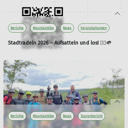
Berichte
Mountainbike
News
Veranstaltungen
Stadtradeln 2026 – Aufsatteln und los! 🚴‍♂️🌱
03.05.2026
Auch 2026 ist der DAV Dortmund wieder beim
Stadtradeln am Start!
mehr erfahren
Berichte
Mountainbike
News
Tourenbericht