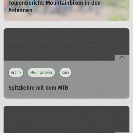
Tourenbericht: Mountainbiken in den
Ardennen
27.06.2024
Vom 21. bis 23. Juni 2024 erlebten wir ein aufregendes
Mountainbike-Wochenende in den Ardennen.
mehr erfahren
Archiv
Mountainbike
Kurs
Spitzkehre mit dem MTB
Sa. 17.05.2025 13:30 Uhr
Die Spitzkehre: Das Salz in der Suppe eines jeden Trails
(wobei es natürlich auch noch andere schöne
Herausforderungen gibt)…
Im Prinzip gibt es drei Möglichkeiten, wenn wir in einem