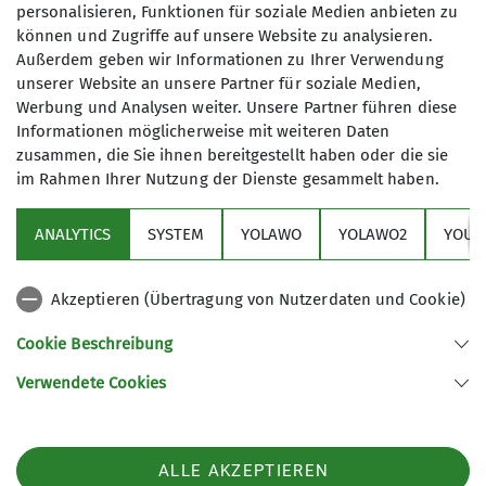
personalisieren, Funktionen für soziale Medien anbieten zu
können und Zugriffe auf unsere Website zu analysieren.
Außerdem geben wir Informationen zu Ihrer Verwendung
unserer Website an unsere Partner für soziale Medien,
Werbung und Analysen weiter. Unsere Partner führen diese
Informationen möglicherweise mit weiteren Daten
zusammen, die Sie ihnen bereitgestellt haben oder die sie
im Rahmen Ihrer Nutzung der Dienste gesammelt haben.
Aktuelles
ANALYTICS
SYSTEM
YOLAWO
YOLAWO2
YOUT
Sektion
Akzeptieren (Übertragung von Nutzerdaten und Cookie)
Service
Cookie Beschreibung
Verwendete Cookies
Sektion Dortmund des Deutschen Alpenvereins e.V.
Märkische Str. 50
44141 Dortmund
Telefon +4923116866
ALLE AKZEPTIEREN